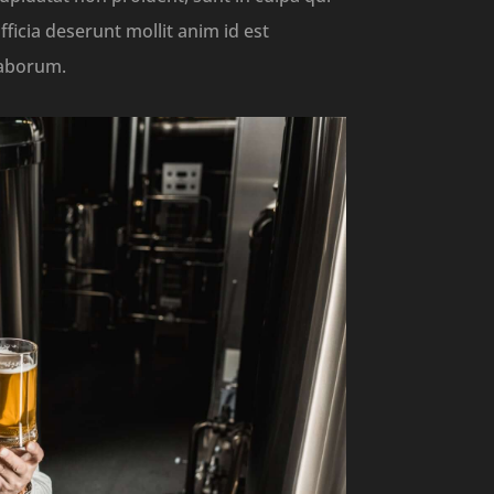
fficia deserunt mollit anim id est
aborum.