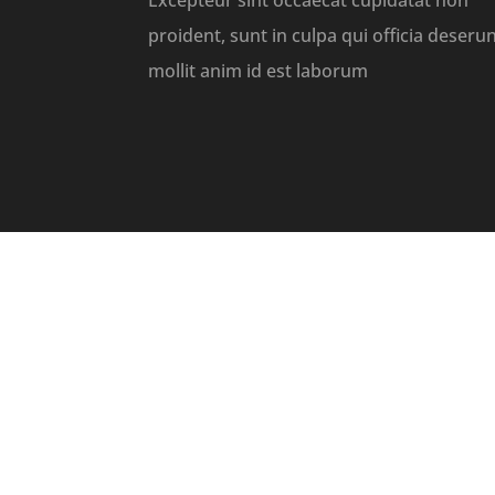
Excepteur sint occaecat cupidatat non
proident, sunt in culpa qui officia deseru
mollit anim id est laborum