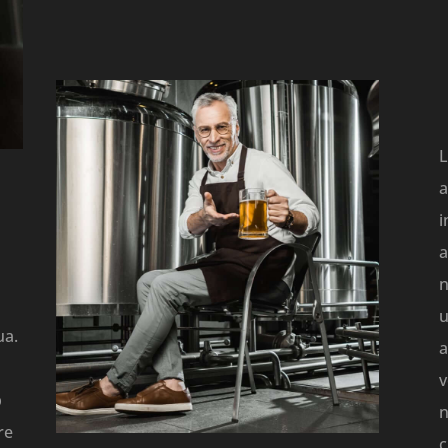
L
a
i
a
n
u
ua.
a
v
p
n
re
c