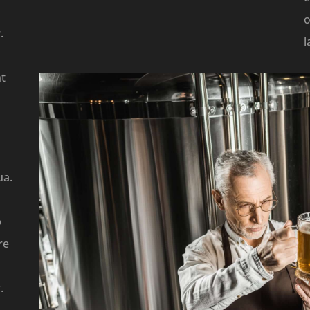
o
.
l
nt
ua.
p
re
.