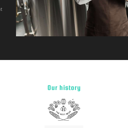
nt
Our history