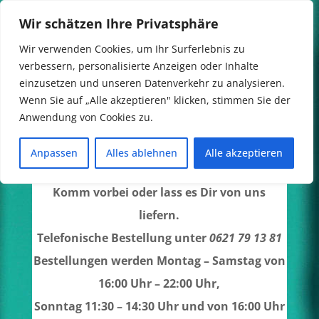
Wir schätzen Ihre Privatsphäre
Diese Seite befindet sich gerade im
Wir verwenden Cookies, um Ihr Surferlebnis zu
Wartungszustand
verbessern, personalisierte Anzeigen oder Inhalte
einzusetzen und unseren Datenverkehr zu analysieren.
Wenn Sie Essen bestellen möchten klicken
Wenn Sie auf „Alle akzeptieren" klicken, stimmen Sie der
Sie hier.
Anwendung von Cookies zu.
Bestelle jetzt in unserem Onlineportal oder
Anpassen
Alles ablehnen
Alle akzeptieren
telefonisch.
Komm vorbei oder lass es Dir von uns
liefern.
Telefonische Bestellung unter
0621 79 13 81
Bestellungen werden Montag – Samstag von
16:00 Uhr – 22:00 Uhr,
Sonntag 11:30 – 14:30 Uhr und von 16:00 Uhr